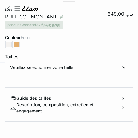
lupe
د.م. 649,00
PULL COL MONTANT
product.wecaretext
Couleur
ecru
Tailles
Veuillez sélectionner votre taille
e
question
Guide des tailles
Description, composition, entretien et
engagement