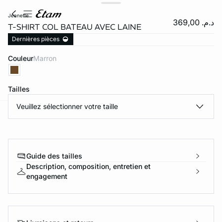
jeanette
د.م. 369,00
T-SHIRT COL BATEAU AVEC LAINE
Dernières pièces
Couleur
marron
Tailles
Veuillez sélectionner votre taille
e
question
Guide des tailles
Description, composition, entretien et
engagement