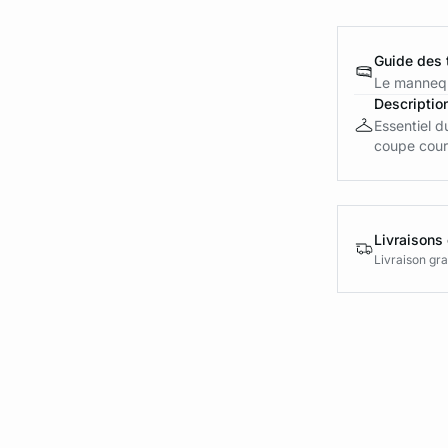
Guide des t
Le mannequ
Descriptio
Essentiel d
coupe court
Livraisons 