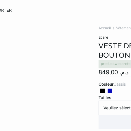
ORTER
Accueil
Vêtemen
ecare
VESTE D
BOUTON
product.wecarete
د.م. 849,00
Couleur
cassis
Tailles
Veuillez sélect