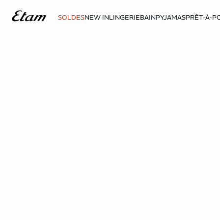
SOLDES
NEW IN
LINGERIE
BAIN
PYJAMAS
PRÊT-À-P