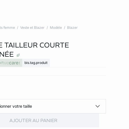
ts femme
Veste et Blazer
Modèle
Blazer
E TAILLEUR COURTE
NÉE
xt
bis.tag.produit
ionner votre taille
AJOUTER AU PANIER